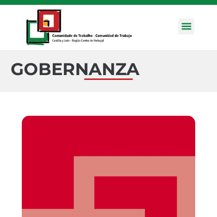
Ejes Estra
GOBERNANZA