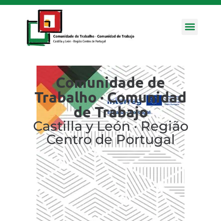
Ejes Estra
Comunidade de
Trabalho · Comunidad
de Trabajo
Castilla y León · Região
Centro de Portugal